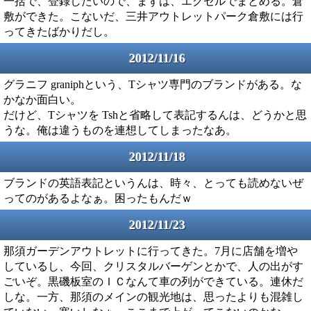
一括で、登録したいので、まずは、エクセルでまとめる。倉
敷ができた。こないだ、三井アウトレットパーク倉敷には行
ってきたばかりだし。
2012/11/16
グラニフ graniphという、Tシャツ専門のブランドがある。な
かなか面白い。
だけど、Tシャツを Tshと省略して表記するんは、どうかと思
うな。俺は違うものを連想してしまったなあ。
2012/11/18
ブランドの英語表記というんは、時々、とっても読めないぜ
ってのがあるよなぁ。困ったもんだｗ
2012/11/23
那須ガーデンアウトレットに行ってきた。7月に店舗を増や
しているし、今回、クリスタルバーゲンとかで、人の出がす
ごいぞ。黒磯板室のＩＣなんて車の列ができている。連休だ
しな。一方、那須のメインの観光地は、思ったよりも混雑し