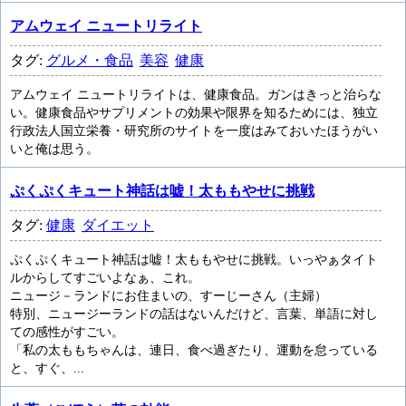
アムウェイ ニュートリライト
タグ:
グルメ・食品
美容
健康
アムウェイ ニュートリライトは、健康食品。ガンはきっと治らな
い。健康食品やサプリメントの効果や限界を知るためには、独立
行政法人国立栄養・研究所のサイトを一度はみておいたほうがい
いと俺は思う。
ぷくぷくキュート神話は嘘！太ももやせに挑戦
タグ:
健康
ダイエット
ぷくぷくキュート神話は嘘！太ももやせに挑戦。いっやぁタイト
ルからしてすごいよなぁ、これ。
ニュージ－ランドにお住まいの、すーじーさん（主婦）
特別、ニュージーランドの話はないんだけど、言葉、単語に対し
ての感性がすごい。
「私の太ももちゃんは、連日、食べ過ぎたり、運動を怠っている
と、すぐ、...