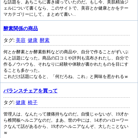
な話題を、あちこちに書き綴っていたのだ。もし今、美肌精油ジ
ェルについて書くなら、このサイトで、美容とか健康とかをテー
マカテゴリーにして、まとめて書い...
酵素関係の商品
タグ:
美容
健康
酵素
何とか酵素とか酵素飲料などの商品や、自分で作ることがずいぶ
んと話題になった。商品の口コミや評判も流布されたし、自分で
作るノウハウも、それなりに経験や体験が書かれたものを目にす
ることも多かった。
これだけ話題になると、「何だろね、これ」と興味を惹かれるｗ
バランスチェアを買って
タグ:
健康
椅子
管理人は、なんたって腰痛持ちなのだ。自慢じゃないが、19才か
ら椎間板ヘルニアなのだ。まあ、世の中には、14才のハローワー
クなんて話があるから、19才のヘルニアなんぞ、大したことない
ｗ