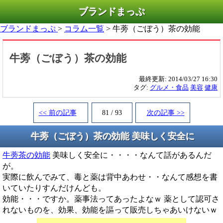
ブランドまっぷ
ブランドまっぷ
>
コラム一覧
> 牛蒡（ごぼう）茶の効能
牛蒡（ごぼう）茶の効能
最終更新:
2014/03/27 16:30
タグ:
グルメ・食品
美容
健康
<< 前の記事
81 / 93
次の記事 >>
牛蒡（ごぼう）茶の効能 美味しく安全に
牛蒡茶の効能
美味しく安全に・・・・なんて話があるんだ
が。
実際に飲んでみて、毒と薬は背中あわせ・・なんて感想を書
いていたりすんだけんども。
効能・・・ですか。薬事法ってあったよなｗ 薬として認可さ
れないものを、効果、効能を謳って販売しちゃあいけないｗ