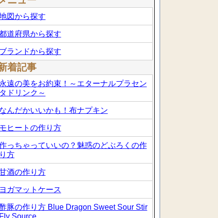
メニュー
地図から探す
都道府県から探す
ブランドから探す
新着記事
永遠の美をお約束！～エターナルプラセン
タドリンク～
なんだかいいかも！布ナプキン
モヒートの作り方
作っちゃっていいの？魅惑のどぶろくの作
り方
甘酒の作り方
ヨガマットケース
酢豚の作り方 Blue Dragon Sweet Sour Stir
Fly Source