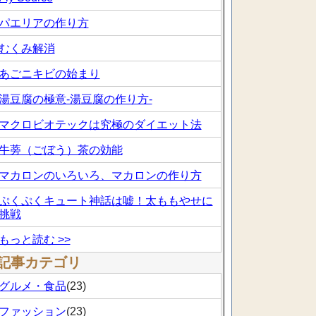
パエリアの作り方
むくみ解消
あごニキビの始まり
湯豆腐の極意-湯豆腐の作り方-
マクロビオテックは究極のダイエット法
牛蒡（ごぼう）茶の効能
マカロンのいろいろ、マカロンの作り方
ぷくぷくキュート神話は嘘！太ももやせに
挑戦
もっと読む >>
記事カテゴリ
グルメ・食品
(23)
ファッション
(23)