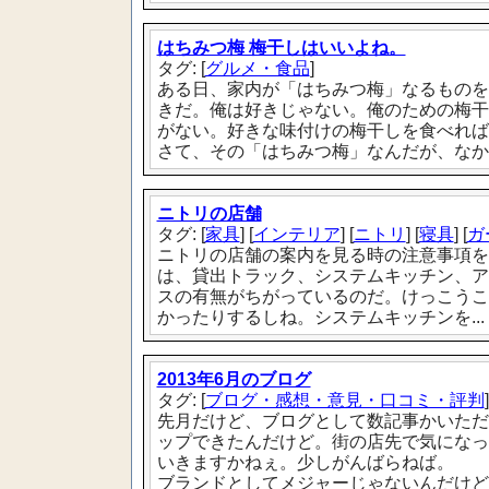
はちみつ梅 梅干しはいいよね。
タグ: [
グルメ・食品
]
ある日、家内が「はちみつ梅」なるものを
きだ。俺は好きじゃない。俺のための梅干
がない。好きな味付けの梅干しを食べれば
さて、その「はちみつ梅」なんだが、なかな
ニトリの店舗
タグ: [
家具
] [
インテリア
] [
ニトリ
] [
寝具
] [
ガ
ニトリの店舗の案内を見る時の注意事項を
は、貸出トラック、システムキッチン、ア
スの有無がちがっているのだ。けっこうこ
かったりするしね。システムキッチンを...
2013年6月のブログ
タグ: [
ブログ・感想・意見・口コミ・評判
]
先月だけど、ブログとして数記事かいただ
ップできたんだけど。街の店先で気になっ
いきますかねぇ。少しがんばらねば。
ブランドとしてメジャーじゃないんだけど