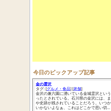
今日のピックアップ記事
金の霊沢
タグ: [
グルメ・食品
] [
老舗
]
金沢の兼六園に湧いている金城霊沢という
ったとされている。石川県の金沢には、ま
や史跡が残されていることだろう。いつか
いかないよなぁ、これはどこかで思い切...