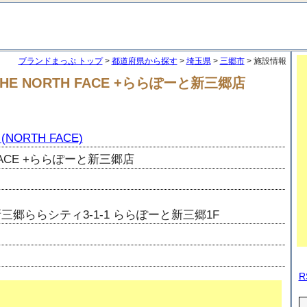
ブランドまっぷ トップ
>
都道府県から探す
>
埼玉県
>
三郷市
> 施設情報
THE NORTH FACE +ららぽーと新三郷店
ORTH FACE)
 FACE +ららぽーと新三郷店
郷ららシティ3-1-1 ららぽーと新三郷1F
R