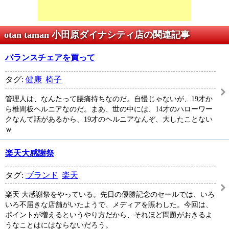
otan taman 小田原ダイナシティ店の関連記事
バランスチェアを買って
タグ:
健康
椅子
管理人は、なんたって腰痛持ちなのだ。自慢じゃないが、19才か
ら椎間板ヘルニアなのだ。まあ、世の中には、14才のハローワー
クなんて話があるから、19才のヘルニアなんぞ、大したことない
ｗ
楽天大感謝祭
タグ:
ブランド
楽天
楽天 大感謝祭をやっている。先日の優勝記念のセールでは、いろ
いろ不届きな店舗がいたようで、メディアを賑わした。今回は、
ポイントが増えるというやり方だから、それほど問題がおきるよ
うなことはにはならないだろう。