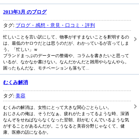
2013年3月 のブログ
タグ:
ブログ・感想・意見・口コミ・評判
忙しいことを言い訳にして、物事がすすまないことを釈明するの
は、最低のヤロウだとは思うのだが、わかっているが言ってしま
う。「忙しい」ｗ
ブランドまっぷのデーターの整備や、コラムを書きたいと思って
いるが、なかなか書けない。なんだかんだと雑用やらなんやら。
困ったもんだな、モチベーションも落ちて...
むくみ解消
タグ:
美容
むくみの解消は、女性にとって大きな関心ごとらしい。
おじさんの俺は、そうだなぁ、疲れがたまってるような時、深酒
なんぞをせねばならなくなった翌朝、顔がむくんでいるような気
がすることがあるんだが。こうなると美容分野じゃなくて、健
康、医療の話になるか。