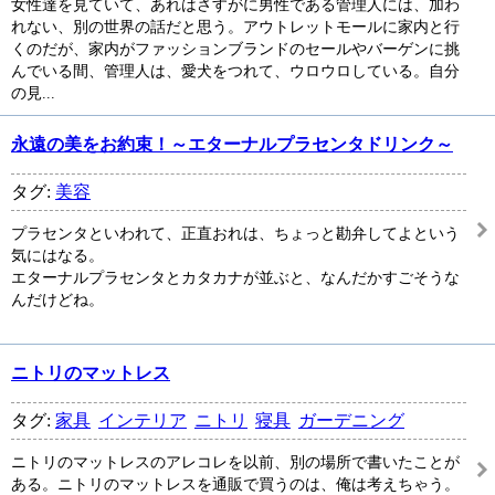
女性達を見ていて、あれはさすがに男性である管理人には、加わ
れない、別の世界の話だと思う。アウトレットモールに家内と行
くのだが、家内がファッションブランドのセールやバーゲンに挑
んでいる間、管理人は、愛犬をつれて、ウロウロしている。自分
の見...
永遠の美をお約束！～エターナルプラセンタドリンク～
タグ:
美容
プラセンタといわれて、正直おれは、ちょっと勘弁してよという
気にはなる。
エターナルプラセンタとカタカナが並ぶと、なんだかすごそうな
んだけどね。
ニトリのマットレス
タグ:
家具
インテリア
ニトリ
寝具
ガーデニング
ニトリのマットレスのアレコレを以前、別の場所で書いたことが
ある。ニトリのマットレスを通販で買うのは、俺は考えちゃう。