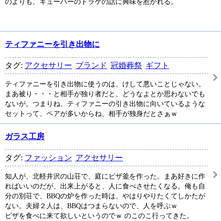
のよりも、キューバーのドラケの話に興味を惹かれる。
ティファニーを引き出物に
タグ:
アクセサリー
ブランド
冠婚葬祭
ギフト
ティファニーを引き出物に使うのは、けして悪いことじゃない。
まあ被り・・・と相手が独り者だと、どうなよとか思わないでも
ないが。つまりね、ティファニーの引き出物に向いているような
セットって、ペアが多いからね、相手が独身だとさぁｗ
ガラス工房
タグ:
ファッション
アクセサリー
知人が、北軽井沢の山荘で、庭にピザ釜を作った。まあ好きに作
ればいいのだが、出来上がると、人に食べさせたくなる。俺も自
分の別荘で、BBQの炉を作った時は、やはりやりたくてしかたが
ない。夫婦２人は、BBQはつまらないので、人を呼ぶｗ
ピザを食べに来て欲しいというのでｗ のこのこ行ってきた。