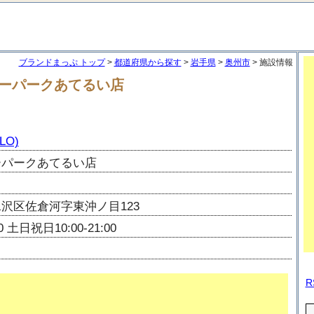
ブランドまっぷ トップ
>
都道府県から探す
>
岩手県
>
奥州市
> 施設情報
チャーパークあてるい店
LO)
ーパークあてるい店
沢区佐倉河字東沖ノ目123
0 土日祝日10:00-21:00
R