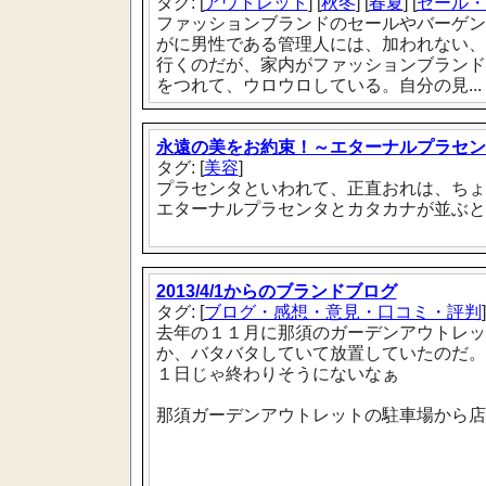
タグ: [
アウトレット
] [
秋冬
] [
春夏
] [
セール・
ファッションブランドのセールやバーゲン
がに男性である管理人には、加われない、
行くのだが、家内がファッションブランド
をつれて、ウロウロしている。自分の見...
永遠の美をお約束！～エターナルプラセン
タグ: [
美容
]
プラセンタといわれて、正直おれは、ちょ
エターナルプラセンタとカタカナが並ぶと
2013/4/1からのブランドブログ
タグ: [
ブログ・感想・意見・口コミ・評判
]
去年の１１月に那須のガーデンアウトレッ
か、バタバタしていて放置していたのだ。
１日じゃ終わりそうにないなぁ
那須ガーデンアウトレットの駐車場から店