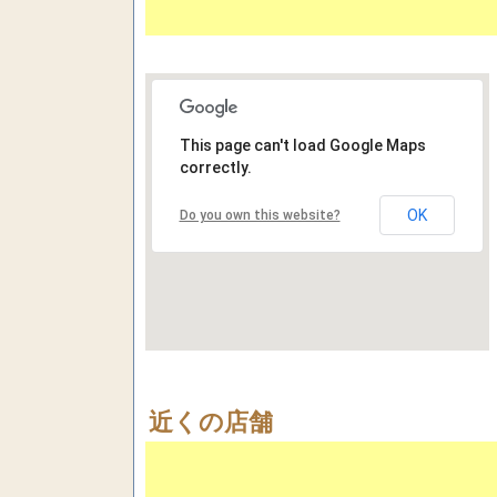
This page can't load Google Maps
correctly.
OK
Do you own this website?
近くの店舗