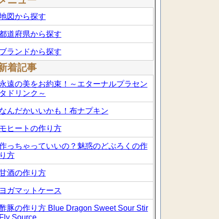
メニュー
地図から探す
都道府県から探す
ブランドから探す
新着記事
永遠の美をお約束！～エターナルプラセン
タドリンク～
なんだかいいかも！布ナプキン
モヒートの作り方
作っちゃっていいの？魅惑のどぶろくの作
り方
甘酒の作り方
ヨガマットケース
酢豚の作り方 Blue Dragon Sweet Sour Stir
Fly Source