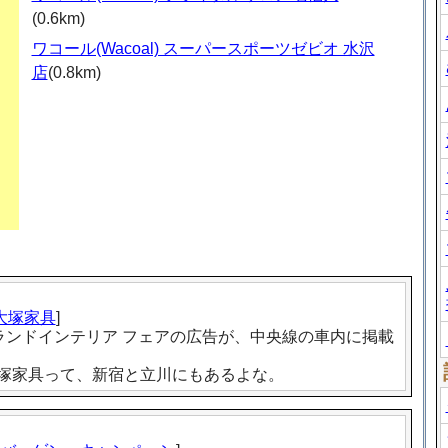
(0.6km)
ワコール(Wacoal) スーパースポーツゼビオ 水沢
店
(0.8km)
大塚家具
]
AIR グランドインテリア フェアの広告が、中央線の車内に掲載
大塚家具って、新宿と立川にもあるよな。