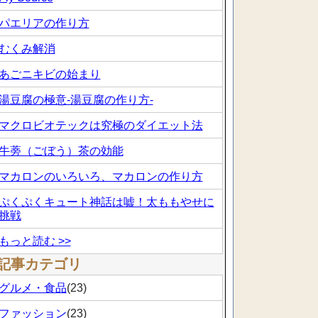
パエリアの作り方
むくみ解消
あごニキビの始まり
湯豆腐の極意-湯豆腐の作り方-
マクロビオテックは究極のダイエット法
牛蒡（ごぼう）茶の効能
マカロンのいろいろ、マカロンの作り方
ぷくぷくキュート神話は嘘！太ももやせに
挑戦
もっと読む >>
記事カテゴリ
グルメ・食品
(23)
ファッション
(23)