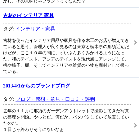
かし、その意味じゃブランドってなんだ？
古材のインテリア 家具
タグ:
インテリア・家具
古材を使ったインテリア用品や家具を作る木工のお店が増えてき
ていると思う。管理人が良く見るのは東京と栃木県の那須近辺だ
けだが、ここ１０年の間に、ずいぶん多くみかけるようになっ
た。和のテイスト、アジアのテイストを現代風にアレンジして、
机や椅子、棚、そしてインテリアや雑貨の小物を商材として扱っ
ている。
2013/4/1からのブランドブログ
タグ:
ブログ・感想・意見・口コミ・評判
去年の１１月に那須のガーデンアウトレットで撮影してきた写真
の整理を開始。やっとだ。何だか、バタバタしていて放置してい
たのだ。
１日じゃ終わりそうにないなぁ