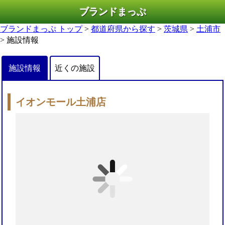
ブランドまっぷ
ブランドまっぷ トップ
>
都道府県から探す
>
茨城県
>
土浦市
> 施設情報
施設情報
近くの施設
イオンモール土浦店