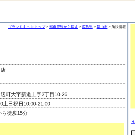
ブランドまっぷ トップ
>
都道府県から探す
>
広島県
>
福山市
> 施設情報
辺店
辺町大字新道上字2丁目10-26
00土日祝日10:00-21:00
から徒歩15分
R