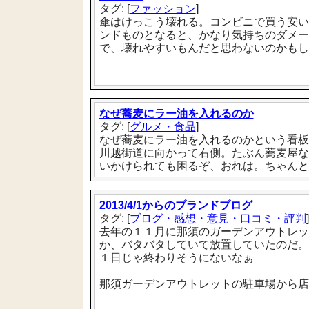
タグ: [
ファッション
]
傘はけっこう壊れる。コンビニで買う安い
ンドものとなると、かなり気持ちのダメー
で、壊れやすいもんだと思わないのかもし
なぜ蕎麦にラー油を入れるのか
タグ: [
グルメ・食品
]
なぜ蕎麦にラー油を入れるのかという看板
川越街道に向かって右側。たぶん蕎麦屋な
いかけられても困るぞ、おれは。ちゃんと
2013/4/1からのブランドブログ
タグ: [
ブログ・感想・意見・口コミ・評判
]
去年の１１月に那須のガーデンアウトレッ
か、バタバタしていて放置していたのだ。
１日じゃ終わりそうにないなぁ
那須ガーデンアウトレットの駐車場から店