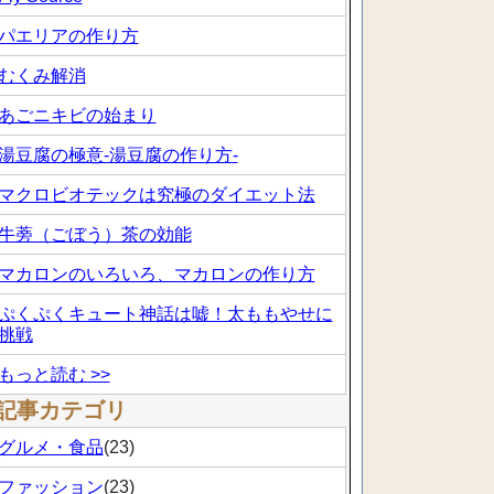
パエリアの作り方
むくみ解消
あごニキビの始まり
湯豆腐の極意-湯豆腐の作り方-
マクロビオテックは究極のダイエット法
牛蒡（ごぼう）茶の効能
マカロンのいろいろ、マカロンの作り方
ぷくぷくキュート神話は嘘！太ももやせに
挑戦
もっと読む >>
記事カテゴリ
グルメ・食品
(23)
ファッション
(23)