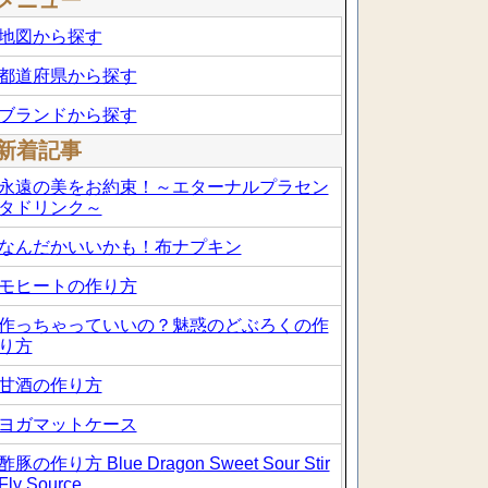
メニュー
地図から探す
都道府県から探す
ブランドから探す
新着記事
永遠の美をお約束！～エターナルプラセン
タドリンク～
なんだかいいかも！布ナプキン
モヒートの作り方
作っちゃっていいの？魅惑のどぶろくの作
り方
甘酒の作り方
ヨガマットケース
酢豚の作り方 Blue Dragon Sweet Sour Stir
Fly Source