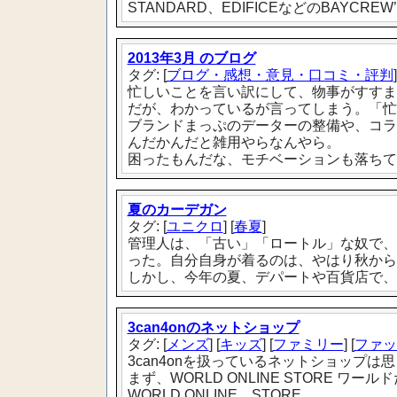
STANDARD、EDIFICEなどのBAYCREW
2013年3月 のブログ
タグ: [
ブログ・感想・意見・口コミ・評判
]
忙しいことを言い訳にして、物事がすすま
だが、わかっているが言ってしまう。「忙
ブランドまっぷのデーターの整備や、コラ
んだかんだと雑用やらなんやら。
困ったもんだな、モチベーションも落ちて..
夏のカーデガン
タグ: [
ユニクロ
] [
春夏
]
管理人は、「古い」「ロートル」な奴で、
った。自分自身が着るのは、やはり秋から
しかし、今年の夏、デパートや百貨店で、
3can4onのネットショップ
タグ: [
メンズ
] [
キッズ
] [
ファミリー
] [
ファッ
3can4onを扱っているネットショップは
まず、WORLD ONLINE STORE ワール
WORLD ONLINE STORE