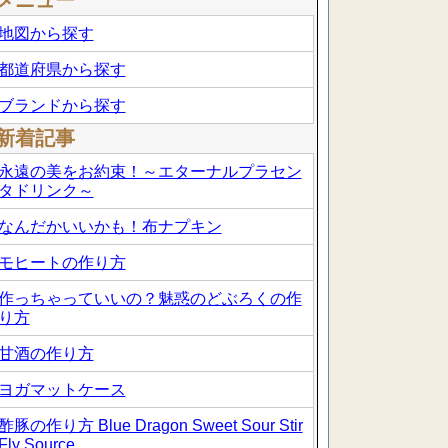
メニュー
地図から探す
都道府県から探す
ブランドから探す
新着記事
永遠の美をお約束！～エターナルプラセン
タドリンク～
なんだかいいかも！布ナプキン
モヒートの作り方
作っちゃっていいの？魅惑のどぶろくの作
り方
甘酒の作り方
ヨガマットケース
酢豚の作り方 Blue Dragon Sweet Sour Stir
Fly Source