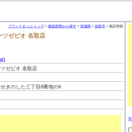
ブランドまっぷ トップ
>
都道府県から探す
>
宮城県
>
名取市
> 施設情報
ポーツゼビオ 名取店
l)
ツゼビオ 名取店
せきのした三丁目8番地の6
R