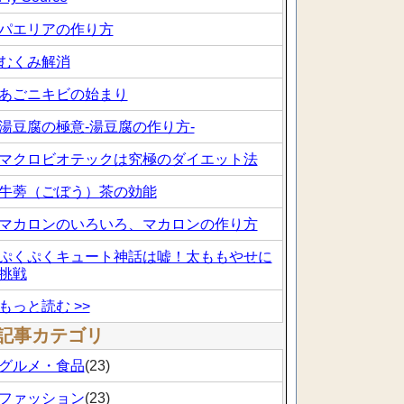
パエリアの作り方
むくみ解消
あごニキビの始まり
湯豆腐の極意-湯豆腐の作り方-
マクロビオテックは究極のダイエット法
牛蒡（ごぼう）茶の効能
マカロンのいろいろ、マカロンの作り方
ぷくぷくキュート神話は嘘！太ももやせに
挑戦
もっと読む >>
記事カテゴリ
グルメ・食品
(23)
ファッション
(23)