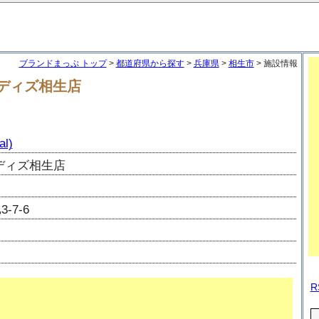
ブランドまっぷ トップ
>
都道府県から探す
>
兵庫県
>
相生市
> 施設情報
べ ディズ相生店
l)
ディズ相生店
-7-6
R