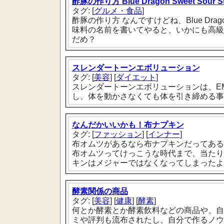
酢豚の作り方 Blue Dragon Sweet Sour Stir
タグ: [
グルメ・食品
]
酢豚の作り方 なんですけどね、Blue Dragon S
味料の名前を書いてやると、いかにも高級
だめ？
スレンダートーンエボリューション
タグ: [
美容
] [
ダイエット
]
スレンダートーンエボリューションは、E
し、体を動かさなくても体を引き締める事
なんだかいいかも！布ナプキン
タグ: [
ファッション
] [
インナー
]
布オムツがあるなら布ナプキンだってある
布オムツってけっこうな時代まで、当たり
キンはメジャーではなくなってしまったよ
酵素関係の商品
タグ: [
美容
] [
健康
] [
酵素
]
何とか酵素とか酵素飲料などの商品や、自
ミや評判も流布されたし、自分で作るノウ