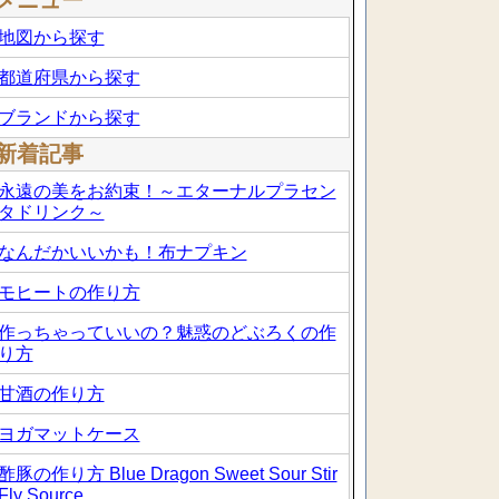
メニュー
地図から探す
都道府県から探す
ブランドから探す
新着記事
永遠の美をお約束！～エターナルプラセン
タドリンク～
なんだかいいかも！布ナプキン
モヒートの作り方
作っちゃっていいの？魅惑のどぶろくの作
り方
甘酒の作り方
ヨガマットケース
酢豚の作り方 Blue Dragon Sweet Sour Stir
Fly Source