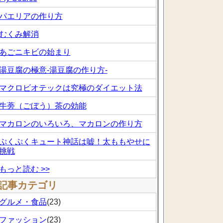
パエリアの作り方
むくみ解消
あごニキビの始まり
湯豆腐の極意-湯豆腐の作り方-
マクロビオテックは究極のダイエット法
牛蒡（ごぼう）茶の効能
マカロンのいろいろ、マカロンの作り方
ぷくぷくキュート神話は嘘！太ももやせに
挑戦
もっと読む >>
記事カテゴリ
グルメ・食品
(23)
ファッション
(23)