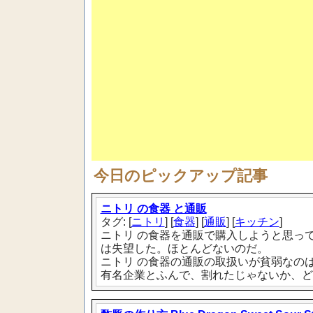
今日のピックアップ記事
ニトリ の食器 と通販
タグ: [
ニトリ
] [
食器
] [
通販
] [
キッチン
]
ニトリ の食器を通販で購入しようと思っ
は失望した。ほとんどないのだ。
ニトリ の食器の通販の取扱いが貧弱なの
有名企業とふんで、割れたじゃないか、どう