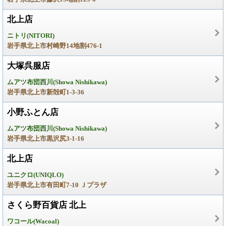
北上店
ニトリ(NITORI)
岩手県北上市村崎野14地割476-1
大塚呉服店
ムアツ布団西川(Showa Nishikawa)
岩手県北上市新殻町1-3-36
小野ふとん店
ムアツ布団西川(Showa Nishikawa)
岩手県北上市黒沢尻3-1-16
北上店
ユニクロ(UNIQLO)
岩手県北上市有田町7-10 Ｊプラザ
さくら野百貨店 北上
ワコール(Wacoal)