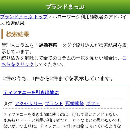
ブランドまっぷ
ブランドまっぷ トップ
> ハローワーク利用経験者のアドバイ
ス 検索結果
検索結果
管理人コラムを「
冠婚葬祭
」タグで絞り込んだ検索結果を表
示しています。
絞り込みを解除して全てのコラムの一覧を見たい場合は、
こ
ちらをクリック
してください。
2件のうち、1件から2件までを表示しています。
ティファニーを引き出物に
タグ:
アクセサリー
ブランド
冠婚葬祭
ギフト
ティファニーを引き出物に使うのは、けして悪いことじゃない。
まあ被り・・・と相手が独り者だと、どうなよとか思わないでも
ないが。つまりね、ティファニーの引き出物に向いているような