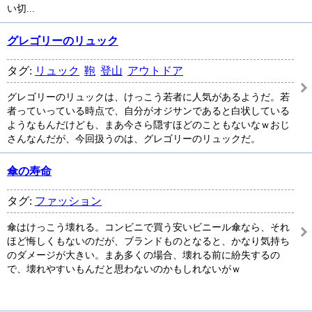
い切...
グレゴリーのリュック
タグ:
リュック
鞄
登山
アウトドア
グレゴリーのリュックは、けっこう若者に人気があるようだ。若
者っていっている時点で、自分がオジサンであると白状している
ようなもんだけども、まあ今さら隠すほどのこともないなｗおじ
さんなんだが、今回扱うのは、グレゴリーのリュックだ。
傘の寿命
タグ:
ファッション
傘はけっこう壊れる。コンビニで買う安いビニール傘なら、それ
ほど悔しくもないのだが、ブランドものとなると、かなり気持ち
のダメージが大きい。まあ多くの場合、壊れる前に紛失するの
で、壊れやすいもんだと思わないのかもしれないがｗ