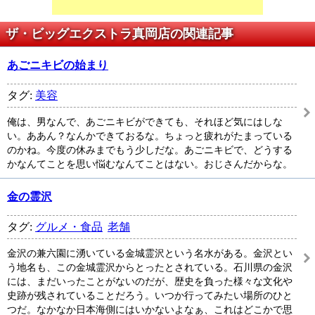
ザ・ビッグエクストラ真岡店の関連記事
あごニキビの始まり
タグ:
美容
俺は、男なんで、あごニキビができても、それほど気にはしな
い。ああん？なんかできておるな。ちょっと疲れがたまっている
のかね。今度の休みまでもう少しだな。あごニキビで、どうする
かなんてことを思い悩むなんてことはない。おじさんだからな。
金の霊沢
タグ:
グルメ・食品
老舗
金沢の兼六園に湧いている金城霊沢という名水がある。金沢とい
う地名も、この金城霊沢からとったとされている。石川県の金沢
には、まだいったことがないのだが、歴史を負った様々な文化や
史跡が残されていることだろう。いつか行ってみたい場所のひと
つだ。なかなか日本海側にはいかないよなぁ、これはどこかで思