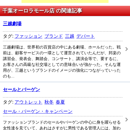
千葉オーロラモール店 の関連記事
三越劇場
タグ:
ファッション
ブランド
三越
デパート
三越劇場は、世界初の百貨店の中にある劇場、ホールだった。戦
前は、顧客サービスの一環として運営されていたんだが、邦楽の
講習会、発表会、舞踏会、コンサート、講演会等で、要するに、
お客さんの高級な社交場としての意味合いが強かった。そんな運
用が、三越というブランドのイメージの強化につながっていった
のも...
セールとバーゲン
タグ:
アウトレット
秋冬
春夏
セール・バーゲン・キャンペーン
ファッションブランドのセールやバーゲンの中心に身を躍らせる
女性達を見ていて、あれはさすがに男性である管理人には、加わ