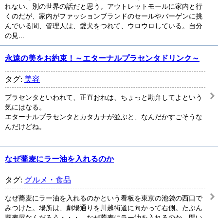
れない、別の世界の話だと思う。アウトレットモールに家内と行
くのだが、家内がファッションブランドのセールやバーゲンに挑
んでいる間、管理人は、愛犬をつれて、ウロウロしている。自分
の見...
永遠の美をお約束！～エターナルプラセンタドリンク～
タグ:
美容
プラセンタといわれて、正直おれは、ちょっと勘弁してよという
気にはなる。
エターナルプラセンタとカタカナが並ぶと、なんだかすごそうな
んだけどね。
なぜ蕎麦にラー油を入れるのか
タグ:
グルメ・食品
なぜ蕎麦にラー油を入れるのかという看板を東京の池袋の西口で
みつけた。場所は、劇場通りを川越街道に向かって右側。たぶん
蕎麦屋なんだろう・・・。なぜ蕎麦にラー油を入れるのか。問い