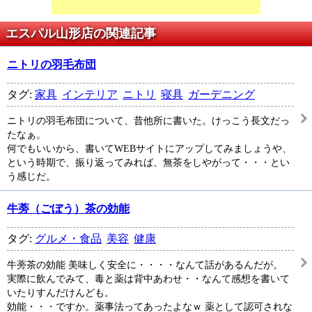
エスパル山形店の関連記事
ニトリの羽毛布団
タグ:
家具
インテリア
ニトリ
寝具
ガーデニング
ニトリの羽毛布団について、昔他所に書いた。けっこう長文だっ
たなぁ。
何でもいいから、書いてWEBサイトにアップしてみましょうや、
という時期で、振り返ってみれば、無茶をしやがって・・・とい
う感じだ。
牛蒡（ごぼう）茶の効能
タグ:
グルメ・食品
美容
健康
牛蒡茶の効能 美味しく安全に・・・・なんて話があるんだが。
実際に飲んでみて、毒と薬は背中あわせ・・なんて感想を書いて
いたりすんだけんども。
効能・・・ですか。薬事法ってあったよなｗ 薬として認可されな