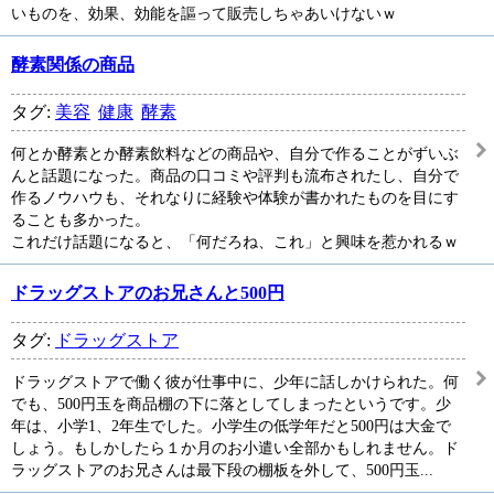
いものを、効果、効能を謳って販売しちゃあいけないｗ
酵素関係の商品
タグ:
美容
健康
酵素
何とか酵素とか酵素飲料などの商品や、自分で作ることがずいぶ
んと話題になった。商品の口コミや評判も流布されたし、自分で
作るノウハウも、それなりに経験や体験が書かれたものを目にす
ることも多かった。
これだけ話題になると、「何だろね、これ」と興味を惹かれるｗ
ドラッグストアのお兄さんと500円
タグ:
ドラッグストア
ドラッグストアで働く彼が仕事中に、少年に話しかけられた。何
でも、500円玉を商品棚の下に落としてしまったというです。少
年は、小学1、2年生でした。小学生の低学年だと500円は大金で
しょう。もしかしたら１か月のお小遣い全部かもしれません。ド
ラッグストアのお兄さんは最下段の棚板を外して、500円玉...