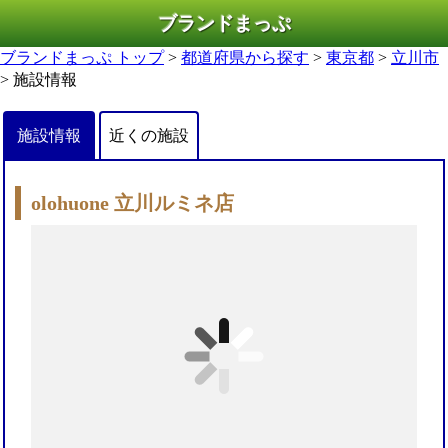
ブランドまっぷ
ブランドまっぷ トップ
>
都道府県から探す
>
東京都
>
立川市
> 施設情報
施設情報
近くの施設
olohuone 立川ルミネ店