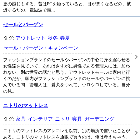
更の感じもする。昔はPCを触っていると、目が悪くなるだの、被
爆するだの、電磁波で頭...
セールとバーゲン
タグ:
アウトレット
秋冬
春夏
セール・バーゲン・キャンペーン
ファッションブランドのセールやバーゲンの中心に身を躍らせる
女性達を見ていて、あれはさすがに男性である管理人には、加わ
れない、別の世界の話だと思う。アウトレットモールに家内と行
くのだが、家内がファッションブランドのセールやバーゲンに挑
んでいる間、管理人は、愛犬をつれて、ウロウロしている。自分
の見...
ニトリのマットレス
タグ:
家具
インテリア
ニトリ
寝具
ガーデニング
ニトリのマットレスのアレコレを以前、別の場所で書いたことが
ある。ニトリのマットレスを通販で買うのは、俺は考えちゃう。