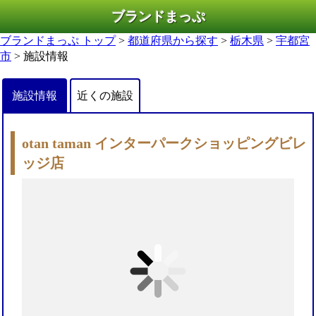
ブランドまっぷ
ブランドまっぷ トップ
>
都道府県から探す
>
栃木県
>
宇都宮
市
> 施設情報
施設情報
近くの施設
otan taman インターパークショッピングビレ
ッジ店