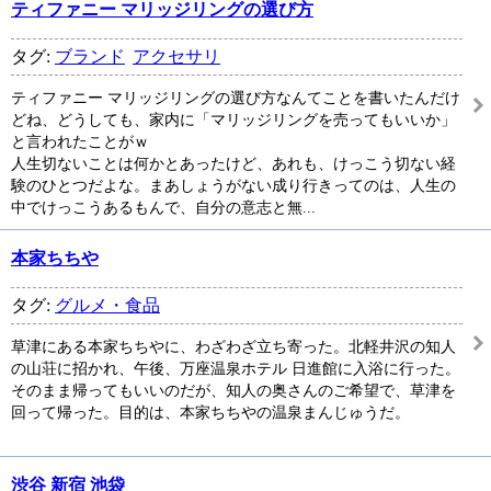
ティファニー マリッジリングの選び方
タグ:
ブランド
アクセサリ
ティファニー マリッジリングの選び方なんてことを書いたんだけ
どね、どうしても、家内に「マリッジリングを売ってもいいか」
と言われたことがｗ
人生切ないことは何かとあったけど、あれも、けっこう切ない経
験のひとつだよな。まあしょうがない成り行きってのは、人生の
中でけっこうあるもんで、自分の意志と無...
本家ちちや
タグ:
グルメ・食品
草津にある本家ちちやに、わざわざ立ち寄った。北軽井沢の知人
の山荘に招かれ、午後、万座温泉ホテル 日進館に入浴に行った。
そのまま帰ってもいいのだが、知人の奥さんのご希望で、草津を
回って帰った。目的は、本家ちちやの温泉まんじゅうだ。
渋谷 新宿 池袋