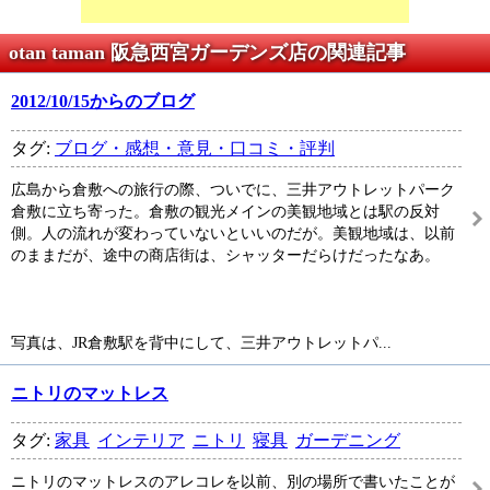
otan taman 阪急西宮ガーデンズ店の関連記事
2012/10/15からのブログ
タグ:
ブログ・感想・意見・口コミ・評判
広島から倉敷への旅行の際、ついでに、三井アウトレットパーク
倉敷に立ち寄った。倉敷の観光メインの美観地域とは駅の反対
側。人の流れが変わっていないといいのだが。美観地域は、以前
のままだが、途中の商店街は、シャッターだらけだったなあ。
写真は、JR倉敷駅を背中にして、三井アウトレットパ...
ニトリのマットレス
タグ:
家具
インテリア
ニトリ
寝具
ガーデニング
ニトリのマットレスのアレコレを以前、別の場所で書いたことが