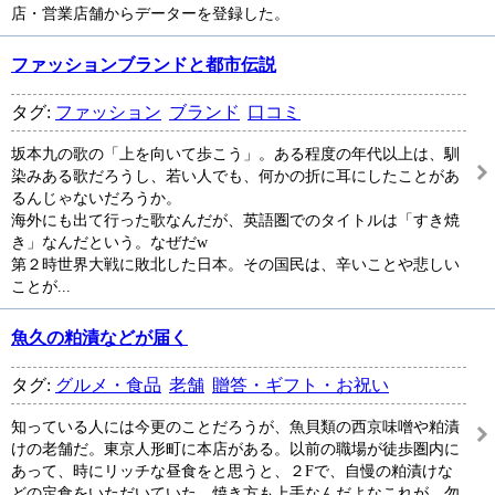
店・営業店舗からデーターを登録した。
ファッションブランドと都市伝説
タグ:
ファッション
ブランド
口コミ
坂本九の歌の「上を向いて歩こう」。ある程度の年代以上は、馴
染みある歌だろうし、若い人でも、何かの折に耳にしたことがあ
るんじゃないだろうか。
海外にも出て行った歌なんだが、英語圏でのタイトルは「すき焼
き」なんだという。なぜだw
第２時世界大戦に敗北した日本。その国民は、辛いことや悲しい
ことが...
魚久の粕漬などが届く
タグ:
グルメ・食品
老舗
贈答・ギフト・お祝い
知っている人には今更のことだろうが、魚貝類の西京味噌や粕漬
けの老舗だ。東京人形町に本店がある。以前の職場が徒歩圏内に
あって、時にリッチな昼食をと思うと、２Fで、自慢の粕漬けな
どの定食をいただいていた。焼き方も上手なんだよなこれが。勿