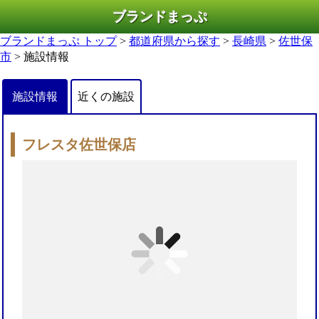
ブランドまっぷ
ブランドまっぷ トップ
>
都道府県から探す
>
長崎県
>
佐世保
市
> 施設情報
施設情報
近くの施設
フレスタ佐世保店