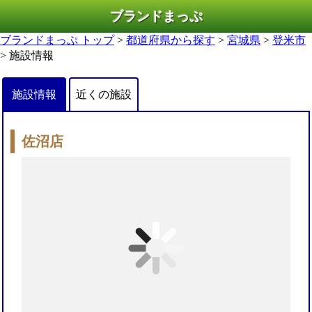
ブランドまっぷ
ブランドまっぷ トップ
>
都道府県から探す
>
宮城県
>
登米市
> 施設情報
施設情報
近くの施設
佐沼店