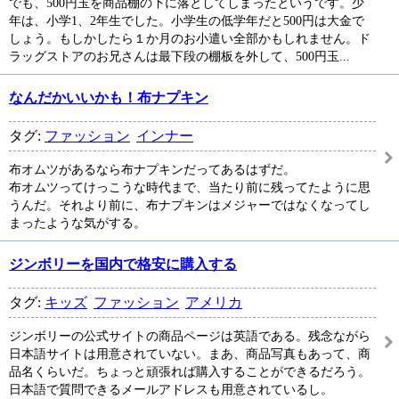
でも、500円玉を商品棚の下に落としてしまったというです。少
年は、小学1、2年生でした。小学生の低学年だと500円は大金で
しょう。もしかしたら１か月のお小遣い全部かもしれません。ド
ラッグストアのお兄さんは最下段の棚板を外して、500円玉...
なんだかいいかも！布ナプキン
タグ:
ファッション
インナー
布オムツがあるなら布ナプキンだってあるはずだ。
布オムツってけっこうな時代まで、当たり前に残ってたように思
うんだ。それより前に、布ナプキンはメジャーではなくなってし
まったような気がする。
ジンボリーを国内で格安に購入する
タグ:
キッズ
ファッション
アメリカ
ジンボリーの公式サイトの商品ページは英語である。残念ながら
日本語サイトは用意されていない。まあ、商品写真もあって、商
品名くらいだ。ちょっと頑張れば購入することができるだろう。
日本語で質問できるメールアドレスも用意されているし。