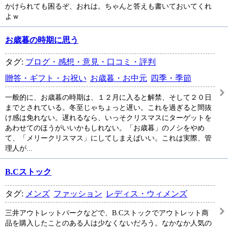
かけられても困るぞ、おれは。ちゃんと答えも書いておいてくれ
よｗ
お歳暮の時期に思う
タグ:
ブログ・感想・意見・口コミ・評判
贈答・ギフト・お祝い
お歳暮・お中元
四季・季節
一般的に、お歳暮の時期は、１２月に入ると解禁、そして２０日
までとされている。冬至じゃちょっと遅い。これを過ぎると間抜
け感は免れない。遅れるなら、いっそクリスマスにターゲットを
あわせてのほうがいいかもしれない。「お歳暮」のノシをやめ
て、「メリークリスマス」にしてしまえばいい。これは実際、管
理人が...
B.Cストック
タグ:
メンズ
ファッション
レディス・ウィメンズ
三井アウトレットパークなどで、B.Cストックでアウトレット商
品を購入したことのある人は少なくないだろう。なかなか人気の