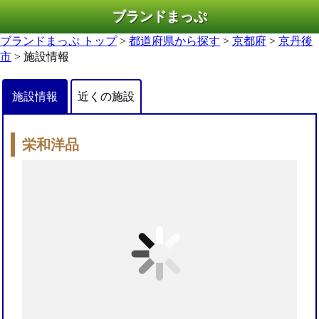
ブランドまっぷ
ブランドまっぷ トップ
>
都道府県から探す
>
京都府
>
京丹後
市
> 施設情報
施設情報
近くの施設
栄和洋品