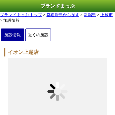
ブランドまっぷ
ブランドまっぷ トップ
>
都道府県から探す
>
新潟県
>
上越市
> 施設情報
施設情報
近くの施設
イオン上越店