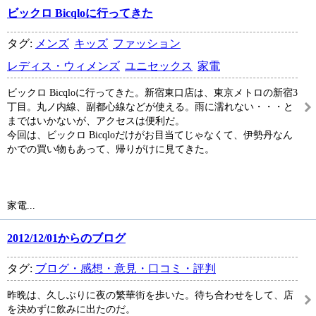
ビックロ Bicqloに行ってきた
タグ:
メンズ
キッズ
ファッション
レディス・ウィメンズ
ユニセックス
家電
ビックロ Bicqloに行ってきた。新宿東口店は、東京メトロの新宿3
丁目。丸ノ内線、副都心線などが使える。雨に濡れない・・・と
まではいかないが、アクセスは便利だ。
今回は、ビックロ Bicqloだけがお目当てじゃなくて、伊勢丹なん
かでの買い物もあって、帰りがけに見てきた。
家電...
2012/12/01からのブログ
タグ:
ブログ・感想・意見・口コミ・評判
昨晩は、久しぶりに夜の繁華街を歩いた。待ち合わせをして、店
を決めずに飲みに出たのだ。