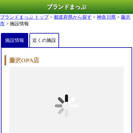
ブランドまっぷ
ブランドまっぷ トップ
>
都道府県から探す
>
神奈川県
>
藤沢
市
> 施設情報
施設情報
近くの施設
藤沢OPA店