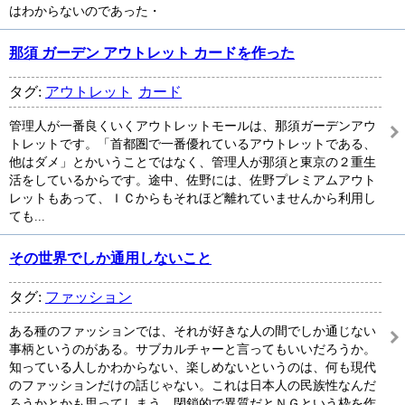
はわからないのであった・
那須 ガーデン アウトレット カードを作った
タグ:
アウトレット
カード
管理人が一番良くいくアウトレットモールは、那須ガーデンアウ
トレットです。「首都圏で一番優れているアウトレットである、
他はダメ」とかいうことではなく、管理人が那須と東京の２重生
活をしているからです。途中、佐野には、佐野プレミアムアウト
レットもあって、ＩＣからもそれほど離れていませんから利用し
ても...
その世界でしか通用しないこと
タグ:
ファッション
ある種のファッションでは、それが好きな人の間でしか通じない
事柄というのがある。サブカルチャーと言ってもいいだろうか。
知っている人しかわからない、楽しめないというのは、何も現代
のファッションだけの話じゃない。これは日本人の民族性なんだ
ろうかとかも思ってしまう。閉鎖的で異質だとＮＧという枠を作