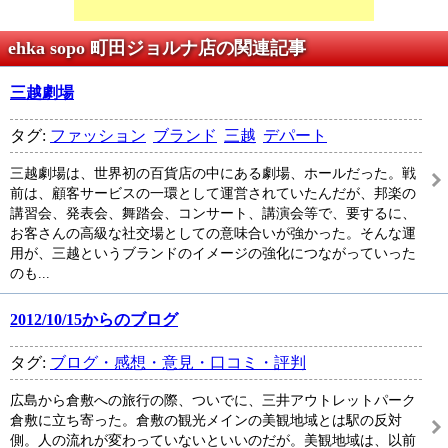
ehka sopo 町田ジョルナ店の関連記事
三越劇場
タグ:
ファッション
ブランド
三越
デパート
三越劇場は、世界初の百貨店の中にある劇場、ホールだった。戦
前は、顧客サービスの一環として運営されていたんだが、邦楽の
講習会、発表会、舞踏会、コンサート、講演会等で、要するに、
お客さんの高級な社交場としての意味合いが強かった。そんな運
用が、三越というブランドのイメージの強化につながっていった
のも...
2012/10/15からのブログ
タグ:
ブログ・感想・意見・口コミ・評判
広島から倉敷への旅行の際、ついでに、三井アウトレットパーク
倉敷に立ち寄った。倉敷の観光メインの美観地域とは駅の反対
側。人の流れが変わっていないといいのだが。美観地域は、以前