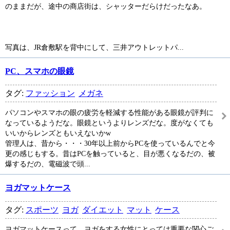
のままだが、途中の商店街は、シャッターだらけだったなあ。
写真は、JR倉敷駅を背中にして、三井アウトレットパ...
PC、スマホの眼鏡
タグ:
ファッション
メガネ
パソコンやスマホの眼の疲労を軽減する性能がある眼鏡が評判に
なっているようだな。眼鏡というよりレンズだな。度がなくても
いいからレンズともいえないかw
管理人は、昔から・・・30年以上前からPCを使っているんでと今
更の感じもする。昔はPCを触っていると、目が悪くなるだの、被
爆するだの、電磁波で頭...
ヨガマットケース
タグ:
スポーツ
ヨガ
ダイエット
マット
ケース
ヨガマットケースって、ヨガをする女性にとっては重要な関心ご