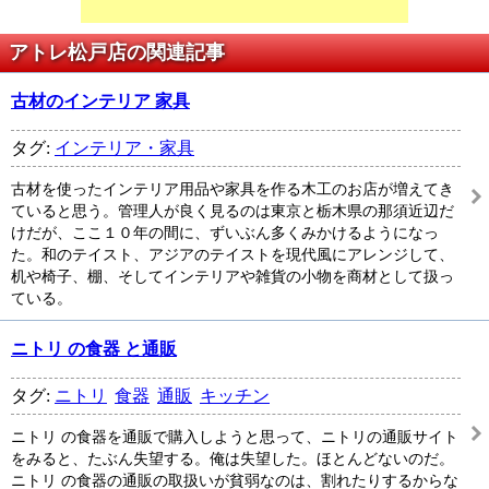
アトレ松戸店の関連記事
古材のインテリア 家具
タグ:
インテリア・家具
古材を使ったインテリア用品や家具を作る木工のお店が増えてき
ていると思う。管理人が良く見るのは東京と栃木県の那須近辺だ
けだが、ここ１０年の間に、ずいぶん多くみかけるようになっ
た。和のテイスト、アジアのテイストを現代風にアレンジして、
机や椅子、棚、そしてインテリアや雑貨の小物を商材として扱っ
ている。
ニトリ の食器 と通販
タグ:
ニトリ
食器
通販
キッチン
ニトリ の食器を通販で購入しようと思って、ニトリの通販サイト
をみると、たぶん失望する。俺は失望した。ほとんどないのだ。
ニトリ の食器の通販の取扱いが貧弱なのは、割れたりするからな