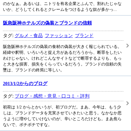
のかなぁ。あるいは、ニトリを有名企業とふんで、割れたじゃな
いか、どうしてくれるとクレームをつけるような奴が多かっ...
阪急阪神ホテルズの偽装とブランドの信頼
タグ:
グルメ・食品
ファッション
ブランド
阪急阪神ホテルズの偽装の食材の偽装が大きく報じられている。
経緯や釈明、いろいろと捉え方があるだろうから、断罪をしたい
わけじゃない。けれどこんなサイトなどで断罪するよりも、もっ
と大きな損害、損失をくらっているだろう。ブランドの信頼の失
墜は、ブランドの終焉に等しい。
2013/1/2からのブログ
タグ:
ブログ・感想・意見・口コミ・評判
初荷は 1/2 からとかいうが、初ブログだ。まあ、今年は、もう少
しは、ブランドデータを充実させていきたいと思う。なかなか思
うように増やしていけないのが、辛いところだけども。まあ焦ら
ないで、ボチボチですな。