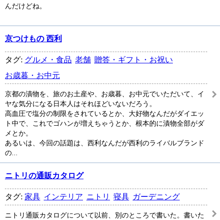
んだけどね。
京つけもの 西利
タグ:
グルメ・食品
老舗
贈答・ギフト・お祝い
お歳暮・お中元
京都の漬物を、旅のお土産や、お歳暮、お中元でいただいて、イ
ヤな気分になる日本人はそれほどいないだろう。
高血圧で塩分の制限をされているとか、大好物なんだがダイエッ
ト中で、これでゴハンが増えちゃうとか、根本的に漬物全部がダ
メとか。
あるいは、今回の話題は、西利なんだが西利のライバルブランド
の...
ニトリの通販カタログ
タグ:
家具
インテリア
ニトリ
寝具
ガーデニング
ニトリ通販カタログについて以前、別のところで書いた。書いた