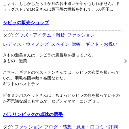
しょう。もしかしたら１か月のお小遣い全部かもしれません。ド
ラッグストアのお兄さんは最下段の棚板を外して、500円玉...
シビラの販売ショップ
タグ:
グッズ・アイテム・雑貨
ファッション
レディス・ウィメンズ
スペイン
贈答・ギフト・お祝い
きもの遊美さんは、シビラの風呂敷を扱っている。
きもの 遊美
こちら、ギフトのベストテンさんでは、シビラの布団を扱かって
いた。羽毛布団や敷き布団などだ。
ギフトのベストテン
ビタミンバスケットさんは、ちょっとシビラの何を扱っているの
か不思議な感じもするが、セプティママーニングセ...
パラリンピックの卓球の選手
タグ:
ファッション
ブログ・感想・意見・口コミ・評判