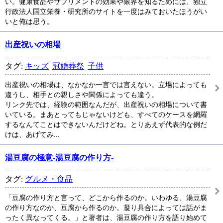
い。健康食品やサプリメントの効果や限界を知るためには、独立
行政法人国立栄養・研究所のサイトを一度はみておいたほうがい
いと俺は思う。
出産祝いの相場
タグ:
キッズ
冠婚葬祭
子供
出産祝いの相場は、なかなか一言では言えない。立場によっても
違うし、相手との親しさや関係によっても違う。
リンク先では、経験の範囲なんだが、出産祝いの相場について書
いている。まあとってもじゃないけども、すべてのケースを網羅
するなんてことはできないんだけどね。とりあえず代表的な例だ
けは、あげてみ...
湯豆腐の極意-湯豆腐の作り方-
タグ:
グルメ・食品
「豆腐の作り方と言って、どこから作るのか。いわゆる、湯豆腐
の作り方なのか、豆腐から作るのか。凝り具合によっては話がま
ったく異なってくる。」と著者は、湯豆腐の作り方を語り始めて