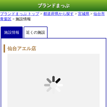
ブランドまっぷ
ブランドまっぷ トップ
>
都道府県から探す
>
宮城県
>
仙台市
青葉区
> 施設情報
施設情報
近くの施設
仙台アエル店