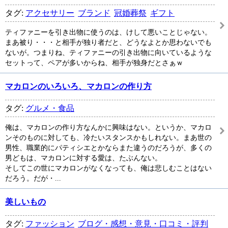
タグ:
アクセサリー
ブランド
冠婚葬祭
ギフト
ティファニーを引き出物に使うのは、けして悪いことじゃない。
まあ被り・・・と相手が独り者だと、どうなよとか思わないでも
ないが。つまりね、ティファニーの引き出物に向いているような
セットって、ペアが多いからね、相手が独身だとさぁｗ
マカロンのいろいろ、マカロンの作り方
タグ:
グルメ・食品
俺は、マカロンの作り方なんかに興味はない。というか、マカロ
ンそのものに対しても、冷たいスタンスかもしれない。まあ世の
男性、職業的にパティシエとかならまた違うのだろうが、多くの
男どもは、マカロンに対する愛は、たぶんない。
そしてこの世にマカロンがなくなっても、俺は悲しむことはない
だろう。だが・...
美しいもの
タグ:
ファッション
ブログ・感想・意見・口コミ・評判