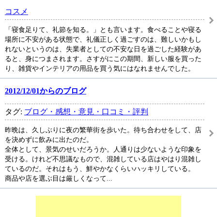
コスメ
「寝食足りて、礼節を知る。」とも言います。食べることや寝る
場所に不安がある状態で、礼儀正しく過ごすのは、難しいかもし
れないというのは、失業者としての不安な日を過ごした経験があ
ると、身につまされます。さすがにこの期間、新しい服を買った
り、雑貨やインテリアの用品を買う気にはなれませんでした。
2012/12/01からのブログ
タグ:
ブログ・感想・意見・口コミ・評判
昨晩は、久しぶりに夜の繁華街を歩いた。待ち合わせをして、店
を決めずに飲みに出たのだ。
全体として、景気のせいだろうか。人通りは少ないような印象を
受ける。けれど不思議なもので、混雑している店はやはり混雑し
ているのだ。それはもう、鮮やかなくらいハッキリしている。
商品や店を選ぶ目は厳しくなって...