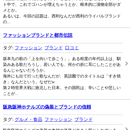
ト中で、これでゴハンが増えちゃうとか、根本的に漬物全部がダ
メとか。
あるいは、今回の話題は、西利なんだが西利のライバルブランド
の...
ファッションブランドと都市伝説
タグ:
ファッション
ブランド
口コミ
坂本九の歌の「上を向いて歩こう」。ある程度の年代以上は、馴
染みある歌だろうし、若い人でも、何かの折に耳にしたことがあ
るんじゃないだろうか。
海外にも出て行った歌なんだが、英語圏でのタイトルは「すき焼
き」なんだという。なぜだw
第２時世界大戦に敗北した日本。その国民は、辛いことや悲しい
ことが...
阪急阪神ホテルズの偽装とブランドの信頼
タグ:
グルメ・食品
ファッション
ブランド