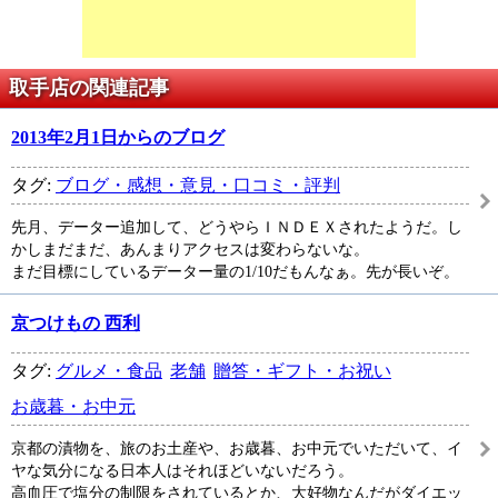
取手店の関連記事
2013年2月1日からのブログ
タグ:
ブログ・感想・意見・口コミ・評判
先月、データー追加して、どうやらＩＮＤＥＸされたようだ。し
かしまだまだ、あんまりアクセスは変わらないな。
まだ目標にしているデーター量の1/10だもんなぁ。先が長いぞ。
京つけもの 西利
タグ:
グルメ・食品
老舗
贈答・ギフト・お祝い
お歳暮・お中元
京都の漬物を、旅のお土産や、お歳暮、お中元でいただいて、イ
ヤな気分になる日本人はそれほどいないだろう。
高血圧で塩分の制限をされているとか、大好物なんだがダイエッ