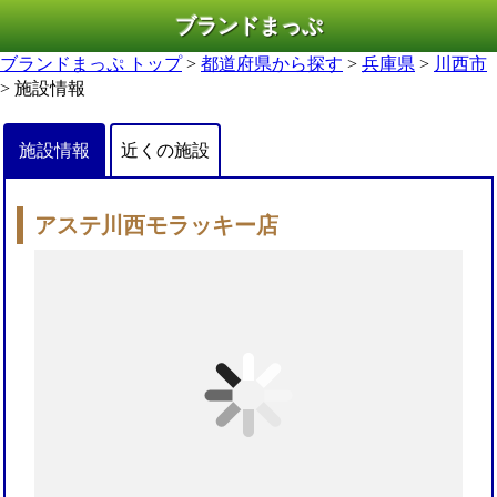
ブランドまっぷ
ブランドまっぷ トップ
>
都道府県から探す
>
兵庫県
>
川西市
> 施設情報
施設情報
近くの施設
アステ川西モラッキー店