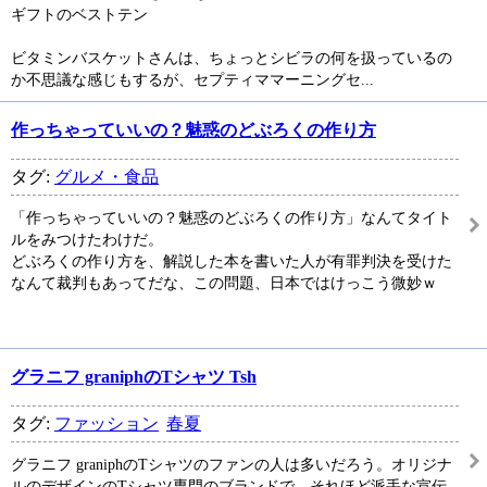
ギフトのベストテン
ビタミンバスケットさんは、ちょっとシビラの何を扱っているの
か不思議な感じもするが、セプティママーニングセ...
作っちゃっていいの？魅惑のどぶろくの作り方
タグ:
グルメ・食品
「作っちゃっていいの？魅惑のどぶろくの作り方」なんてタイト
ルをみつけたわけだ。
どぶろくの作り方を、解説した本を書いた人が有罪判決を受けた
なんて裁判もあってだな、この問題、日本ではけっこう微妙ｗ
グラニフ graniphのTシャツ Tsh
タグ:
ファッション
春夏
グラニフ graniphのTシャツのファンの人は多いだろう。オリジナ
ルのデザインのTシャツ専門のブランドで、それほど派手な宣伝