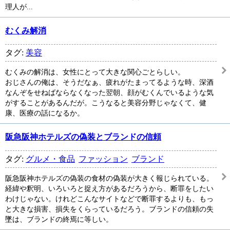
理人が...
むくみ解消
タグ:
美容
むくみの解消は、女性にとって大きな関心ごとらしい。
おじさんの俺は、そうだなぁ、疲れがたまってるような時、深酒
なんぞをせねばならなくなった翌朝、顔がむくんでいるような気
がすることがあるんだが。こうなると美容分野じゃなくて、健
康、医療の話になるか。
阪急阪神ホテルズの偽装とブランドの信頼
タグ:
グルメ・食品
ファッション
ブランド
阪急阪神ホテルズの偽装の食材の偽装が大きく報じられている。
経緯や釈明、いろいろと捉え方があるだろうから、断罪をしたい
わけじゃない。けれどこんなサイトなどで断罪するよりも、もっ
と大きな損害、損失をくらっているだろう。ブランドの信頼の失
墜は、ブランドの終焉に等しい。