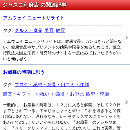
ジャスコ利府店 の関連記事
アムウェイ ニュートリライト
タグ:
グルメ・食品
美容
健康
アムウェイ ニュートリライトは、健康食品。ガンはきっと治らな
い。健康食品やサプリメントの効果や限界を知るためには、独立
行政法人国立栄養・研究所のサイトを一度はみておいたほうがい
いと俺は思う。
お歳暮の時期に思う
タグ:
ブログ・感想・意見・口コミ・評判
贈答・ギフト・お祝い
お歳暮・お中元
四季・季節
一般的に、お歳暮の時期は、１２月に入ると解禁、そして２０日
までとされている。冬至じゃちょっと遅い。これを過ぎると間抜
け感は免れない。遅れるなら、いっそクリスマスにターゲットを
あわせてのほうがいいかもしれない。「お歳暮」のノシをやめ
て、「メリークリスマス」にしてしまえばいい。これは実際、管