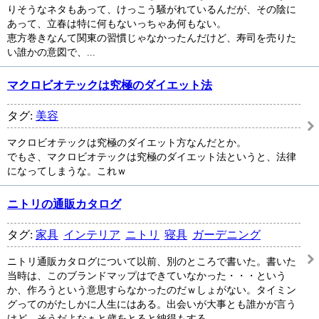
りそうなネタもあって、けっこう騒がれているんだが、その陰に
あって、立春は特に何もないっちゃあ何もない。
恵方巻きなんて関東の習慣じゃなかったんだけど、寿司を売りた
い誰かの意図で、...
マクロビオテックは究極のダイエット法
タグ:
美容
マクロビオテックは究極のダイエット方なんだとか。
でもさ、マクロビオテックは究極のダイエット法というと、法律
になってしまうな。これｗ
ニトリの通販カタログ
タグ:
家具
インテリア
ニトリ
寝具
ガーデニング
ニトリ通販カタログについて以前、別のところで書いた。書いた
当時は、このブランドマップはできていなかった・・・という
か、作ろうという意思すらなかったのだｗしょがない。タイミン
グってのがたしかに人生にはある。出会いが大事とも誰かが言う
けど、そうだよなぁと歳をとると納得もする。