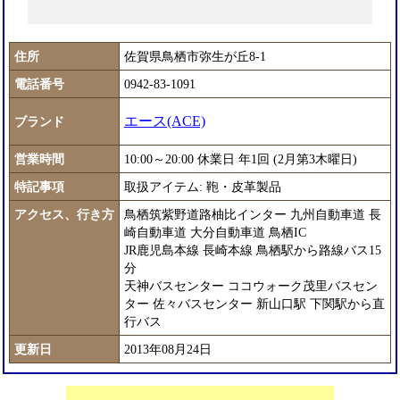
住所
佐賀県鳥栖市弥生が丘8-1
電話番号
0942-83-1091
エース(ACE)
ブランド
営業時間
10:00～20:00 休業日 年1回 (2月第3木曜日)
特記事項
取扱アイテム: 鞄・皮革製品
アクセス、行き方
鳥栖筑紫野道路柚比インター 九州自動車道 長
崎自動車道 大分自動車道 鳥栖IC
JR鹿児島本線 長崎本線 鳥栖駅から路線バス15
分
天神バスセンター ココウォーク茂里バスセン
ター 佐々バスセンター 新山口駅 下関駅から直
行バス
更新日
2013年08月24日