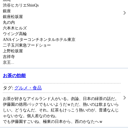
渋谷ヒカリエShinQs
銀座
銀座松坂屋
丸の内
六本木ヒルズ
ウイング高輪
ANAインターコンチネンタルホテル東京
二子玉川東急フードショー
上野松坂屋
吉祥寺
京王...
お茶の効能
タグ:
グルメ・食品
お茶が好きなアイルランド人がいる。勿論、日本の緑茶の話だ。
伊藤園の徳用パックでもいいようだｗただ、熱いのは飲まないら
しい。どうなんだ、それ。紅茶もけっこう熱いのが、普通なんじ
ゃないかな。個人差なのかね。
でも伊藤園すごいね、極東の日本から、西のかなたへｗ