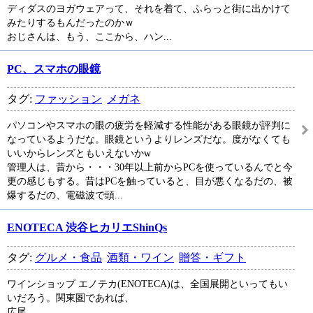
ディダスのヨガウェアって、それを着て、ふらっと街に出かけて
みたりするもんだったのかｗ
おじさんは、もう、ここから、ハン...
PC、スマホの眼鏡
タグ:
ファッション
メガネ
パソコンやスマホの眼の疲労を軽減する性能がある眼鏡が評判に
なっているようだな。眼鏡というよりレンズだな。度がなくても
いいからレンズともいえないかw
管理人は、昔から・・・30年以上前からPCを使っているんでと今
更の感じもする。昔はPCを触っていると、目が悪くなるだの、被
爆するだの、電磁波で頭...
ENOTECA 渋谷ヒカリエShinQs
タグ:
グルメ・食品
酒類・ワイン
贈答・ギフト
ワインショップ エノテカ(ENOTECA)は、全国展開といってもい
いだろう。関東圏であれば、
広尾