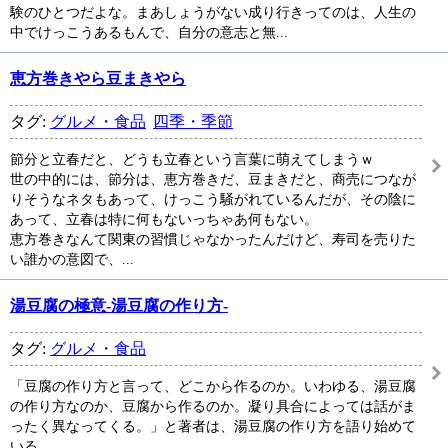
験のひとつだよな。まあしょうがない成り行きってのは、人生の
中でけっこうあるもんで、自分の意志と無...
恵方巻きやら豆まきやら
タグ:
グルメ・食品
四季・季節
節分と立春だと、どうも立春という言葉に萌えてしまうｗ
世の中的には、節分は、恵方巻きだ、豆まきだと、商売につなが
りそうなネタもあって、けっこう騒がれているんだが、その陰に
あって、立春は特に何もないっちゃあ何もない。
恵方巻きなんて関東の習慣じゃなかったんだけど、寿司を売りた
い誰かの意図で、...
湯豆腐の極意-湯豆腐の作り方-
タグ:
グルメ・食品
「豆腐の作り方と言って、どこから作るのか。いわゆる、湯豆腐
の作り方なのか、豆腐から作るのか。凝り具合によっては話がま
ったく異なってくる。」と著者は、湯豆腐の作り方を語り始めて
いる。