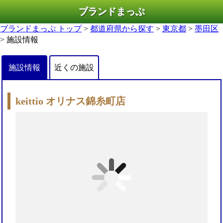
ブランドまっぷ
ブランドまっぷ トップ
>
都道府県から探す
>
東京都
>
墨田区
> 施設情報
施設情報
近くの施設
keittio オリナス錦糸町店