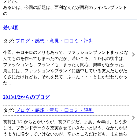
メとか。
あるいは、今回の話題は、西利なんだが西利のライバルブランド
の...
若い頃
タグ:
ブログ・感想・意見・口コミ・評判
今回、モロモロのノリもあって、ファッションブランドまっぷ な
んてものを作ってしまったのだが、若いころ、１０代の後半は、
ファッションも、フランドも、まったく関心、興味がなかった。
周囲には、ファッションやブランドに熱中している友人たちがた
くさにたけれども、それを見て、ふ～ん・・・としか思わなかっ
た...
2013/1/2からのブログ
タグ:
ブログ・感想・意見・口コミ・評判
初荷は 1/2 からとかいうが、初ブログだ。まあ、今年は、もう少
しは、ブランドデータを充実させていきたいと思う。なかなか思
うように増やしていけないのが、辛いところだけども。まあ焦ら