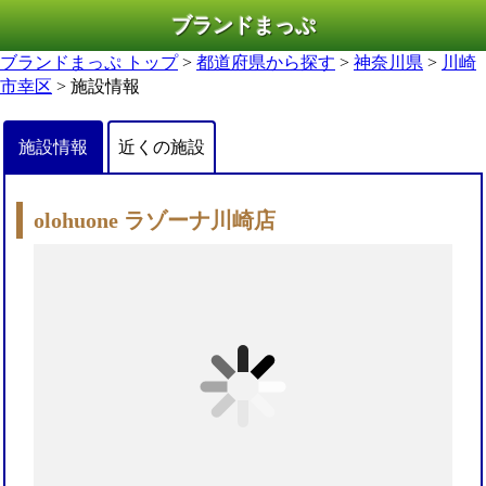
ブランドまっぷ
ブランドまっぷ トップ
>
都道府県から探す
>
神奈川県
>
川崎
市幸区
> 施設情報
施設情報
近くの施設
olohuone ラゾーナ川崎店