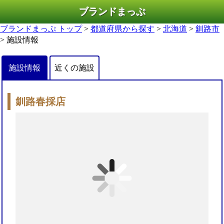
ブランドまっぷ
ブランドまっぷ トップ
>
都道府県から探す
>
北海道
>
釧路市
> 施設情報
施設情報
近くの施設
釧路春採店