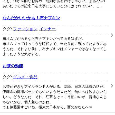
ても、何か法的なお咎め、罰則があるわけじゃない。まあ2人の
あいだでその記念日を大事にしている分にはそれでいい。こ...
なんだかいいかも！布ナプキン
タグ:
ファッション
インナー
布オムツがあるなら布ナプキンだってあるはずだ。
布オムツってけっこうな時代まで、当たり前に残ってたように思
うんだ。それより前に、布ナプキンはメジャーではなくなってし
まったような気がする。
お茶の効能
タグ:
グルメ・食品
お茶が好きなアイルランド人がいる。勿論、日本の緑茶の話だ。
伊藤園の徳用パックでもいいようだｗただ、熱いのは飲まないら
しい。どうなんだ、それ。紅茶もけっこう熱いのが、普通なんじ
ゃないかな。個人差なのかね。
でも伊藤園すごいね、極東の日本から、西のかなたへｗ